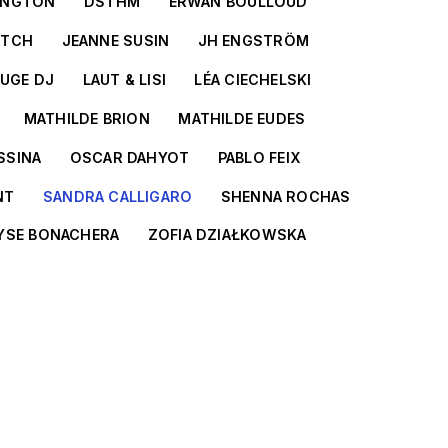
INGTON
DSTHM
ERWAN BOULLOUD
ITCH
JEANNE SUSIN
JH ENGSTRÖM
LUGE DJ
LAUT & LISI
LÉA CIECHELSKI
MATHILDE BRION
MATHILDE EUDES
SSINA
OSCAR DAHYOT
PABLO FEIX
NT
SANDRA CALLIGARO
SHENNA ROCHAS
YSE BONACHERA
ZOFIA DZIAŁKOWSKA