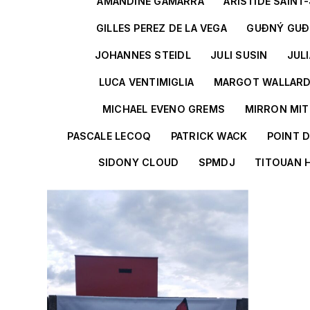
AMANDINE GAMARRA
ARISTIDE SAINT
GILLES PEREZ DE LA VEGA
GUÐNÝ GU
JOHANNES STEIDL
JULI SUSIN
JUL
LUCA VENTIMIGLIA
MARGOT WALLAR
MICHAEL EVENO GREMS
MIRRON MI
PASCALE LECOQ
PATRICK WACK
POINT 
SIDONY CLOUD
SPMDJ
TITOUAN 