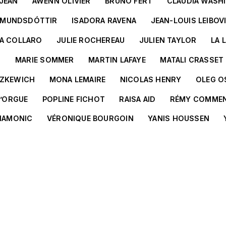
-JEAN
AWENN OLIVIER
BRUNO FERT
CLAUDIA WASH
ÐMUNDSDÓTTIR
ISADORA RAVENA
JEAN-LOUIS LEIBOV
IA COLLARO
JULIE ROCHEREAU
JULIEN TAYLOR
LA 
D
MARIE SOMMER
MARTIN LAFAYE
MATALI CRASSET
TZKEWICH
MONA LEMAIRE
NICOLAS HENRY
OLEG O
D’ORGUE
POPLINE FICHOT
RAISA AID
RÉMY COMME
HAMONIC
VÉRONIQUE BOURGOIN
YANIS HOUSSEN