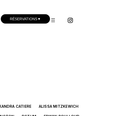
RÉSERVATIONS
▼
Concerts du vendredi
Concerts du samedi
Visites Guidées
Ateliers hip-hop
BK mobile
XANDRA CATIERE
ALISSA MITZKEWICH