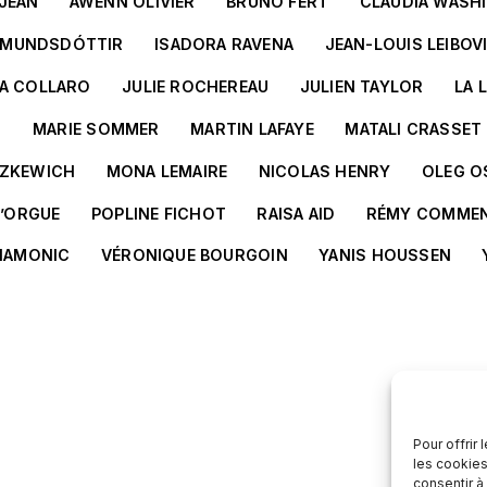
-JEAN
AWENN OLIVIER
BRUNO FERT
CLAUDIA WASH
ÐMUNDSDÓTTIR
ISADORA RAVENA
JEAN-LOUIS LEIBOV
IA COLLARO
JULIE ROCHEREAU
JULIEN TAYLOR
LA 
D
MARIE SOMMER
MARTIN LAFAYE
MATALI CRASSET
TZKEWICH
MONA LEMAIRE
NICOLAS HENRY
OLEG O
D’ORGUE
POPLINE FICHOT
RAISA AID
RÉMY COMME
HAMONIC
VÉRONIQUE BOURGOIN
YANIS HOUSSEN
Pour offrir
les cookies
consentir à