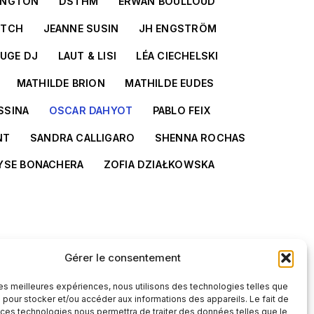
INGTON
DSTHM
ERWAN BOULLOUD
ITCH
JEANNE SUSIN
JH ENGSTRÖM
LUGE DJ
LAUT & LISI
LÉA CIECHELSKI
MATHILDE BRION
MATHILDE EUDES
SSINA
OSCAR DAHYOT
PABLO FEIX
NT
SANDRA CALLIGARO
SHENNA ROCHAS
YSE BONACHERA
ZOFIA DZIAŁKOWSKA
Gérer le consentement
 les meilleures expériences, nous utilisons des technologies telles que
 pour stocker et/ou accéder aux informations des appareils. Le fait de
 ces technologies nous permettra de traiter des données telles que le