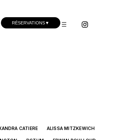
RÉSERVATIONS
▼
Concerts du vendredi
Concerts du samedi
Visites Guidées
Ateliers hip-hop
BK mobile
XANDRA CATIERE
ALISSA MITZKEWICH