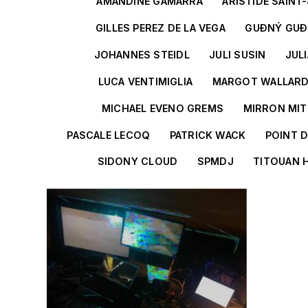
AMANDINE GAMARRA
ARISTIDE SAINT
GILLES PEREZ DE LA VEGA
GUÐNÝ GU
JOHANNES STEIDL
JULI SUSIN
JUL
LUCA VENTIMIGLIA
MARGOT WALLAR
MICHAEL EVENO GREMS
MIRRON MI
PASCALE LECOQ
PATRICK WACK
POINT 
SIDONY CLOUD
SPMDJ
TITOUAN 