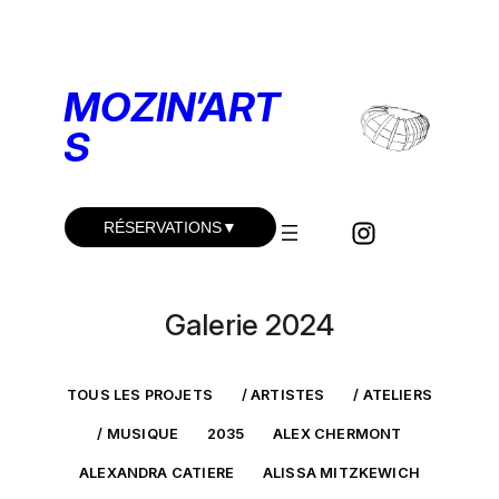
Aller
au
contenu
MOZIN’
A
RT
S
RÉSERVATIONS
▼
Concerts du vendredi
Galerie 2024
Concerts du samedi
Visites Guidées
TOUS LES PROJETS
/ ARTISTES
/ ATELIERS
/ MUSIQUE
2035
ALEX CHERMONT
Ateliers hip-hop
ALEXANDRA CATIERE
ALISSA MITZKEWICH
BK mobile