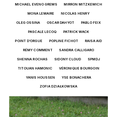
MICHAEL EVENO GREMS
MIRRON MITZKEWICH
MONA LEMAIRE
NICOLAS HENRY
OLEG OSSINA
OSCAR DAHYOT
PABLO FEIX
PASCALE LECOQ
PATRICK WACK
POINT D’ORGUE
POPLINE FICHOT
RAISA AID
RÉMY COMMENT
SANDRA CALLIGARO
SHENNA ROCHAS
SIDONY CLOUD
SPMDJ
TITOUAN HAMONIC
VÉRONIQUE BOURGOIN
YANIS HOUSSEN
YSE BONACHERA
ZOFIA DZIAŁKOWSKA