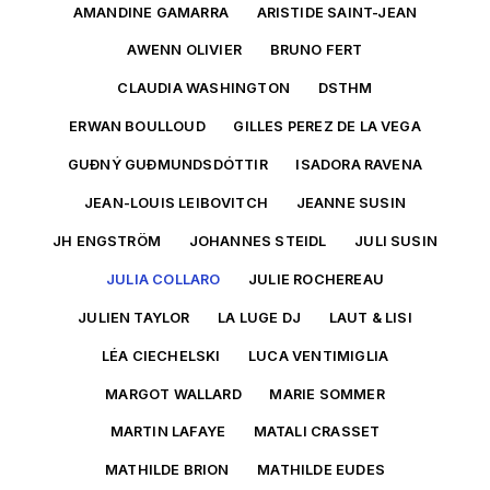
AMANDINE GAMARRA
ARISTIDE SAINT-JEAN
AWENN OLIVIER
BRUNO FERT
CLAUDIA WASHINGTON
DSTHM
ERWAN BOULLOUD
GILLES PEREZ DE LA VEGA
GUÐNÝ GUÐMUNDSDÓTTIR
ISADORA RAVENA
JEAN-LOUIS LEIBOVITCH
JEANNE SUSIN
JH ENGSTRÖM
JOHANNES STEIDL
JULI SUSIN
JULIA COLLARO
JULIE ROCHEREAU
JULIEN TAYLOR
LA LUGE DJ
LAUT & LISI
LÉA CIECHELSKI
LUCA VENTIMIGLIA
MARGOT WALLARD
MARIE SOMMER
MARTIN LAFAYE
MATALI CRASSET
MATHILDE BRION
MATHILDE EUDES