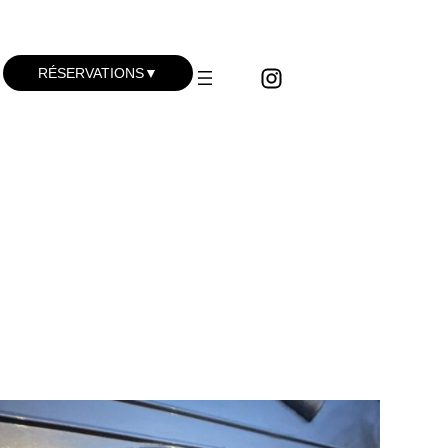
RÉSERVATIONS
▼
Concerts du vendredi
Concerts du samedi
Visites Guidées
Ateliers hip-hop
BK mobile